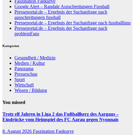
Faszination Fankurve
Google Alert – Randale Ausschreitungen Fussball
Presseportal.de – Ergebnis der Suchanfrage nach
ausschreitungen fussball
Presseportal.de – Ergebnis der Suchanfrage nach fussballfans
Presseportal.de – Ergebnis der Suchanfrage nach
problemFans
Kategorien
Gesundheit / Medizin
Medien / Kultur
Panorama
Presseschau
Sport
Wirtschaft
Wissen / Bildung
You missed
Trotz elf Jahren in Liga 2 das Fußballherz des Aargaus –
Eindrücke vom Heimspiel des FC Aarau gegen Nyonnais
8. August 2026
Faszination Fankurve