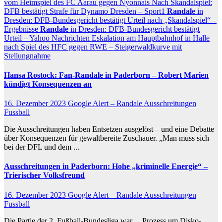
vom Heimspiel des FC Aarau gegen Nyonnais
Nach Skandalspiel:
DFB bestätigt Strafe für Dynamo Dresden – Sport1
Randale
in
Dresden: DFB-Bundesgericht bestätigt Urteil nach „Skandalspiel“ –
Ergebnisse
Randale
in Dresden: DFB-Bundesgericht bestätigt
Urteil – Yahoo Nachrichten
Eskalation am Hauptbahnhof in Halle
nach Spiel des HFC gegen RWE – Steigerwaldkurve mit
Stellungnahme
Hansa Rostock: Fan-
Randale
in Paderborn – Robert Marien
kündigt Konsequenzen an
16. Dezember 2023
Google Alert – Randale Ausschreitungen
Fussball
Die Ausschreitungen haben Entsetzen ausgelöst – und eine Debatte
über Konsequenzen für gewaltbereite Zuschauer. „Man muss sich
bei der DFL und dem ...
Ausschreitungen
in Paderborn: Hohe „kriminelle Energie“ –
Trierischer Volksfreund
16. Dezember 2023
Google Alert – Randale Ausschreitungen
Fussball
Die Partie der 2. Fußball-Bundesliga war ... Prozess um Disko-