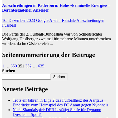
Ausschreitungen
in Paderborn: Hohe «kriminelle Energie» –
Berchtesgadener Anzeiger
16. Dezember 2023
Google Alert – Randale Ausschreitungen
Fussball
Die Partie der 2. Fußball-Bundesliga war von Schiedsrichter
Wolfgang Haslberger zweimal für mehrere Minuten unterbrochen
worden, da im Gästebereich ...
Seitennummerierung der Beiträge
1
…
350
351
352
…
635
Suchen
Suchen
Neueste Beiträge
Trotz elf Jahren in Liga 2 das Fußballherz des Aargaus –
Eindrücke vom Heimspiel des FC Aarau gegen Nyonnais
Nach Skandalspiel: DFB bestätigt Strafe für Dynamo
Dresden – Sport1