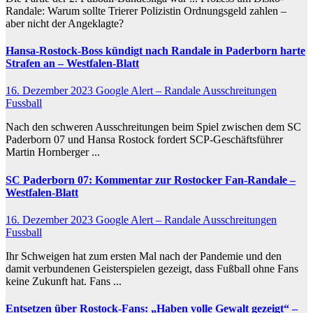
Randale: Warum sollte Trierer Polizistin Ordnungsgeld zahlen –
aber nicht der Angeklagte?
Hansa-Rostock-Boss kündigt nach
Randale
in Paderborn harte
Strafen an – Westfalen-Blatt
16. Dezember 2023
Google Alert – Randale Ausschreitungen
Fussball
Nach den schweren Ausschreitungen beim Spiel zwischen dem SC
Paderborn 07 und Hansa Rostock fordert SCP-Geschäftsführer
Martin Hornberger ...
SC Paderborn 07: Kommentar zur Rostocker Fan-
Randale
–
Westfalen-Blatt
16. Dezember 2023
Google Alert – Randale Ausschreitungen
Fussball
Ihr Schweigen hat zum ersten Mal nach der Pandemie und den
damit verbundenen Geisterspielen gezeigt, dass Fußball ohne Fans
keine Zukunft hat. Fans ...
Entsetzen über Rostock-Fans: „Haben volle Gewalt gezeigt“ –