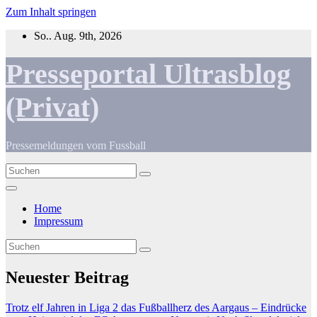
Zum Inhalt springen
So.. Aug. 9th, 2026
Presseportal Ultrasblog
(Privat)
Pressemeldungen vom Fussball
Home
Impressum
Neuester Beitrag
Trotz elf Jahren in Liga 2 das Fußballherz des Aargaus – Eindrücke