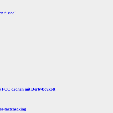
en fussball
CC drohen mit Derbyboykott
pa-factchecking