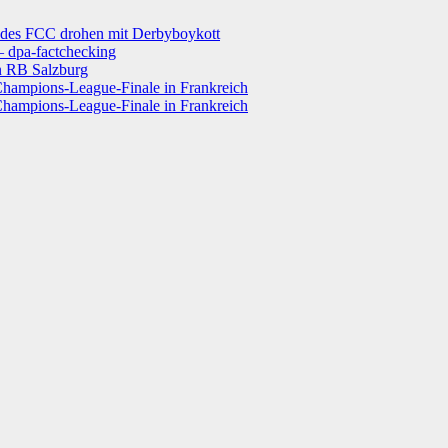
 FCC drohen mit Derbyboykott
– dpa-factchecking
n RB Salzburg
hampions-League-Finale in Frankreich
hampions-League-Finale in Frankreich