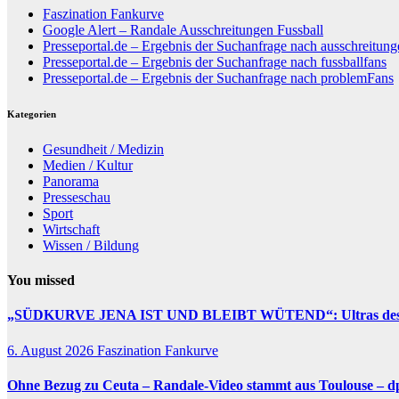
Faszination Fankurve
Google Alert – Randale Ausschreitungen Fussball
Presseportal.de – Ergebnis der Suchanfrage nach ausschreitung
Presseportal.de – Ergebnis der Suchanfrage nach fussballfans
Presseportal.de – Ergebnis der Suchanfrage nach problemFans
Kategorien
Gesundheit / Medizin
Medien / Kultur
Panorama
Presseschau
Sport
Wirtschaft
Wissen / Bildung
You missed
„SÜDKURVE JENA IST UND BLEIBT WÜTEND“: Ultras des F
6. August 2026
Faszination Fankurve
Ohne Bezug zu Ceuta –
Randale
-Video stammt aus Toulouse – d