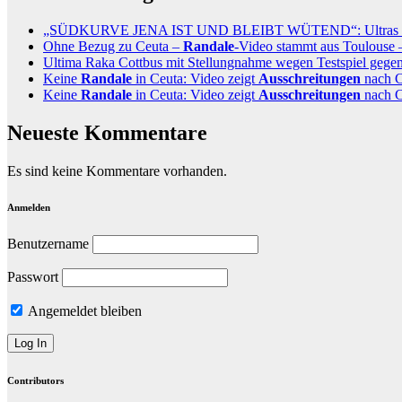
„SÜDKURVE JENA IST UND BLEIBT WÜTEND“: Ultras des
Ohne Bezug zu Ceuta –
Randale
-Video stammt aus Toulouse 
Ultima Raka Cottbus mit Stellungnahme wegen Testspiel gege
Keine
Randale
in Ceuta: Video zeigt
Ausschreitungen
nach C
Keine
Randale
in Ceuta: Video zeigt
Ausschreitungen
nach C
Neueste Kommentare
Es sind keine Kommentare vorhanden.
Anmelden
Benutzername
Passwort
Angemeldet bleiben
Contributors