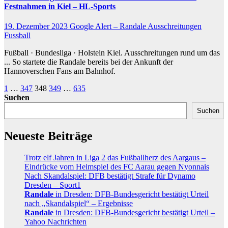
Festnahmen in Kiel – HL-Sports
19. Dezember 2023
Google Alert – Randale Ausschreitungen
Fussball
Fußball · Bundesliga · Holstein Kiel. Ausschreitungen rund um das
... So startete die Randale bereits bei der Ankunft der
Hannoverschen Fans am Bahnhof.
Seitennummerierung
1
…
347
348
349
…
635
Suchen
der
Suchen
Beiträge
Neueste Beiträge
Trotz elf Jahren in Liga 2 das Fußballherz des Aargaus –
Eindrücke vom Heimspiel des FC Aarau gegen Nyonnais
Nach Skandalspiel: DFB bestätigt Strafe für Dynamo
Dresden – Sport1
Randale
in Dresden: DFB-Bundesgericht bestätigt Urteil
nach „Skandalspiel“ – Ergebnisse
Randale
in Dresden: DFB-Bundesgericht bestätigt Urteil –
Yahoo Nachrichten