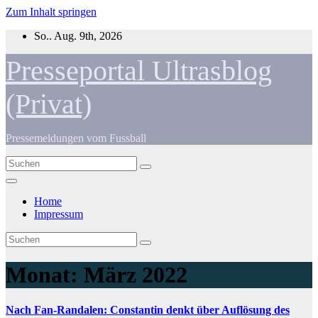
Zum Inhalt springen
So.. Aug. 9th, 2026
Presseportal Ultrasblog
(Privat)
Pressemeldungen vom Fussball
Home
Impressum
Monat:
März 2022
Nach Fan-Randalen: Constantin denkt über Auflösung des