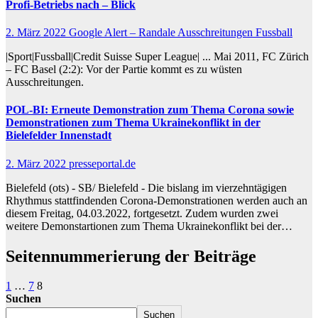
Profi-Betriebs nach – Blick
2. März 2022
Google Alert – Randale Ausschreitungen Fussball
|Sport|Fussball|Credit Suisse Super League| ... Mai 2011, FC Zürich
– FC Basel (2:2): Vor der Partie kommt es zu wüsten
Ausschreitungen.
POL-BI: Erneute Demonstration zum Thema Corona sowie
Demonstrationen zum Thema Ukrainekonflikt in der
Bielefelder Innenstadt
2. März 2022
presseportal.de
Bielefeld (ots) - SB/ Bielefeld - Die bislang im vierzehntägigen
Rhythmus stattfindenden Corona-Demonstrationen werden auch an
diesem Freitag, 04.03.2022, fortgesetzt. Zudem wurden zwei
weitere Demonstartionen zum Thema Ukrainekonflikt bei der…
Seitennummerierung der Beiträge
1
…
7
8
Suchen
Suchen